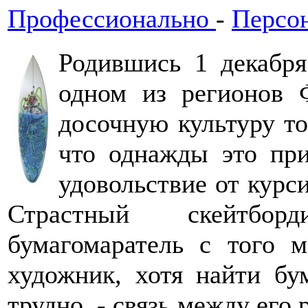
Профессионально
-
Персо
Родившись 1 декабря
одном из регионов 
досочную культуру то
что однажды это пр
удовольствие от курс
Страстный скейтборд
бумагомаратель с того м
художник, хотя найти бу
трудно, - связь между его