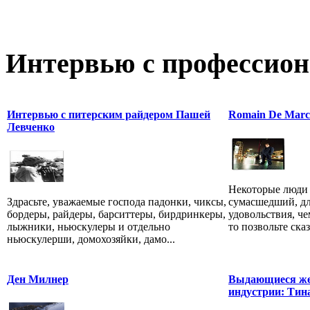
Интервью с профессион
Интервью с питерским райдером Пашей
Romain De Marc
Левченко
Некоторые люди 
Здрасьте, уважаемые господа падонки, чиксы,
сумасшедший, дл
бордеры, райдеры, барситтеры, бирдринкеры,
удовольствия, че
лыжники, ньюскулеры и отдельно
то позвольте сказа
ньюскулерши, домохозяйки, дамо...
Ден Милнер
Выдающиеся же
индустрии: Тина