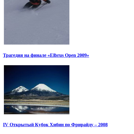
Трагедия на финале «Elbrus Open 2009»
IV Открытый Кубок Хибин по Фрирайду – 2008