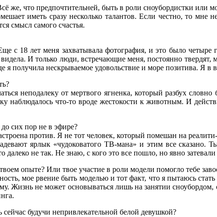
 Всё же, что предпочтительней, быть в роли сноубордистки или м
омешает иметь сразу несколько талантов. Если честно, то мне 
тся смысл самого счастья.
ще с 18 лет меня захватывала фотография, и это было четыре го
идела. И только люди, встречающие меня, постоянно твердят, мо
 получила нескрываемое удовольствие и море позитива. Я в вост
ть?
ься неподалеку от мертвого ягненка, который разбух словно б
льку наблюдалось что-то вроде жестокости к животным. И дейст
 до сих пор не в эфире?
настроена против. Я не тот человек, который помешан на реалит
надевают ярлык «чудоковатого ТВ-мана» и этим все сказано. Ты
то далеко не так. Не знаю, с кого это все пошло, но явно затевал
твоем опыте? Или твое участие в роли модели помогло тебе завое
ность, мое рвение быть моделью и тот факт, что я пытаюсь стат
му. Жизнь не может основываться лишь на занятии сноубордом,
нга.
шь сейчас будучи непривлекательной белой девушкой?