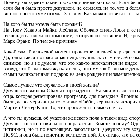
Почему вы задаете такие провокационные вопросы? Если бы я б
если бы я была просто девушкой, не ссылаясь на то, что я белая
вопрос просто хуже некуда. Западня. Как можно ответить на т
На кого бы ты хотела быть похожей?
На Лору Хадар и Майки Леблана. Обожаю стиль Лоры и ее неа
руководства одежной компании, которую он сотворил. И, кром
Марк Франк. По тем же причинам.
Какой самый ключевой момент произошел в твоей карьере сно
Да, одна такая потрясающая вещь случилась со мной. Это б
снимков, но я не думала, что это как-то запечалится на виде
взгляд, это была самая жуткая вещь, потому как было мое день
самый великолепный подарок на день рождения и замечательна
Самое лучшее что случалось в твоей жизни?
Думаю это выборы Обамы в президенты. На мой взгляд, это с
отца, которая репетировала программу для поездки в Японию.
были, афроамериканцы говорили: «Габби, вершиться история и в
Мартин Лютер Кинг. То, что происходит прямо сейчас.
А что ты думаешь об участии женского пола в таком виде спор
Думаю, что это правильное направление. Знаете почему? Одна
истинный, но и по-настоящему заботливый. Девушку эту зо
HCSC, и она была поистине великолепной. Я считаю, что на 