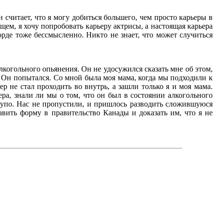
 считает, что я могу добиться большего, чем просто карьеры в
щем, я хочу попробовать карьеру актрисы, а настоящая карьера
рде тоже бессмысленно. Никто не знает, что может случиться
лкогольного опьянения. Он не удосужился сказать мне об этом,
т. Он попытался. Со мной была моя мама, когда мы подходили к
р не стал проходить во внутрь, а зашли только я и моя мама.
ера, знали ли мы о том, что он был в состоянии алкогольного
о тупо. Нас не пропустили, и пришлось разводить сложившуюся
авить форму в правительство Канады и доказать им, что я не