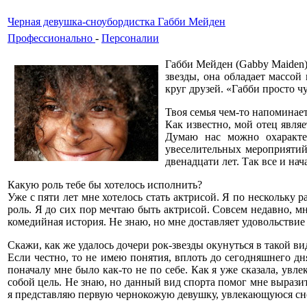
Черная девушка-сноубордистка Габби Мейден
Профессионально
-
Персоналии
Габби Мейден (Gabby Maiden)
звезды, она обладает массой
круг друзей. «Габби просто ч
Твоя семья чем-то напоминает
Как известно, мой отец явля
Думаю нас можно охарактер
увеселительных мероприятий.
двенадцати лет. Так все и нач
Какую роль тебе бы хотелось исполнить?
Уже с пяти лет мне хотелось стать актрисой. Я по нескольку р
роль. Я до сих пор мечтаю быть актрисой. Совсем недавно, м
комедийная история. Не знаю, но мне доставляет удовольствие
Скажи, как же удалось дочери рок-звезды окунуться в такой ви
Если честно, то не имею понятия, вплоть до сегодняшнего дн
поначалу мне было как-то не по себе. Как я уже сказала, увле
собой цель. Не знаю, но данный вид спорта помог мне вырази
я представляю первую чернокожую девушку, увлекающуюся сн