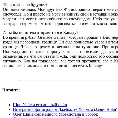
Твои планы на будущее?
Ой, даже не знаю. Мой друг Бен Фи постоянно твердит мне угл
сноуборде. Но я просто не могу выкинуть свой настоящий обра
модели не имеет ничего общего со сноубордом. Небо это уже
завтра, всегда может что-то нарисоваться и изменить всю твою
А ты бы не хотела отправиться в Канаду?
Во время игр 4/20 (Grenade Games), которые прошли в Вистлер
когда мы пересекали границу. Он был полностью уверен в том,
границе. Я была за рулем и заехала не на ту линию. При пер
Поначалу они не хотели пропускать нас, но все же сдались, 
опьянения, на что он ответил: «Да, они полностью это осозн
ситуацию. Как им показалось, мы хотели протащить его в Ка
занимаюсь криминалом и мне можно посетить Канаду.
Читайте:
Шон Уайт и его личный пайп
Интервью с фотографом Джеймсом Холмом (James Holm)
Олег Шаманов: немного Узбекистана и уборок