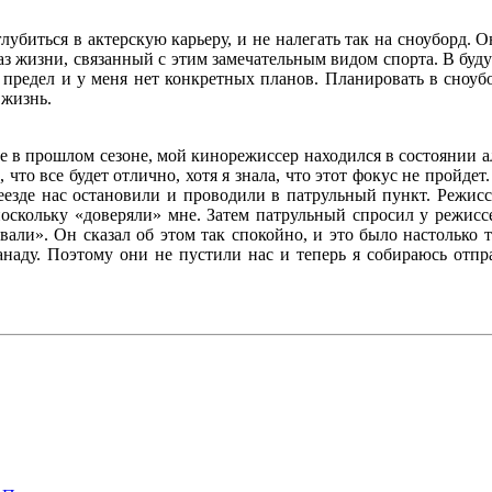
убиться в актерскую карьеру, и не налегать так на сноуборд. Он
з жизни, связанный с этим замечательным видом спорта. В буду
 предел и у меня нет конкретных планов. Планировать в сноубо
 жизнь.
е в прошлом сезоне, мой кинорежиссер находился в состоянии а
 что все будет отлично, хотя я знала, что этот фокус не пройде
еезде нас остановили и проводили в патрульный пункт. Режиссе
поскольку «доверяли» мне. Затем патрульный спросил у режисс
авали». Он сказал об этом так спокойно, и это было настольк
наду. Поэтому они не пустили нас и теперь я собираюсь отпр