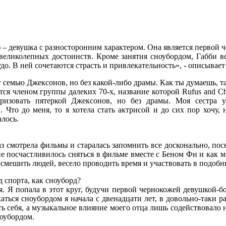
 – девушка с разносторонним характером. Она является первой ч
 великолепных достоинств. Кроме занятия сноубордом, Габби в
удо. В ней сочетаются страсть и привлекательность», - описывае
 семью Джексонов, но без какой-либо драмы. Как ты думаешь, та
ется членом группы далеких 70-х, название которой Rufus and C
изовать пятеркой Джексонов, но без драмы. Моя сестра у
 Что до меня, то я хотела стать актрисой и до сих пор хочу,
алось.
аз смотрела фильмы и старалась запомнить все досконально, пос
не посчастливилось сняться в фильме вместе с Беном Фи и как м
 смешить людей, весело проводить время и участвовать в подобн
д спорта, как сноуборд?
я. Я попала в этот круг, будучи первой чернокожей девушкой-
каться сноубордом я начала с двенадцати лет, в довольно-таки 
ть себя, а музыкальное влияние моего отца лишь содействовало
оубордом.