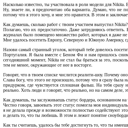
Насколько известно, ты участвовала в роли модели для Nikita.
Ну, знаете ли, я предпочитаю оба варианта. Думаю, что не п
потому что я этого хочу, и мне это нравится. В этом и заключае
Как думаешь, сколько работ с твоим участием выпустил Nikita?
Полагаю, что их предостаточно. Даже затрудняюсь ответить. Е
журналах было помещено множество работ, которых я даже не в
Мне удалось посетить Европу, Северную и Южную Америку, где я
Назови самый странный уголок, который тебе довелось посети
Португалия. Я была вместе с Беном Фи и нам пришлось снимат
сегодняшний момент, Nikita не стал бы браться за это, поско
тем не менее, окружающие от нее в восторге.
Говорят, что в твоем списке числится реалити-шоу. Почему оно
Слава богу, что этого не произошло, потому что я сразу была 
придурком, где чувствуется сплошная фальш. На тебя сразу 
реально. Хоть люди и говорят, что реально, но на самом деле, э
Как думаешь, ты заслуживаешь статус бордера, основанном на 
Честно говоря, завоевать этот статус помогла моя индивидуаль
я не делала прежде и возможности полностью содействуют это
и делать то, что ты любишь. В этом и лежит понятие сноуборди
Как ты считаешь, удалось бы тебе достигнуть то, что ты имее