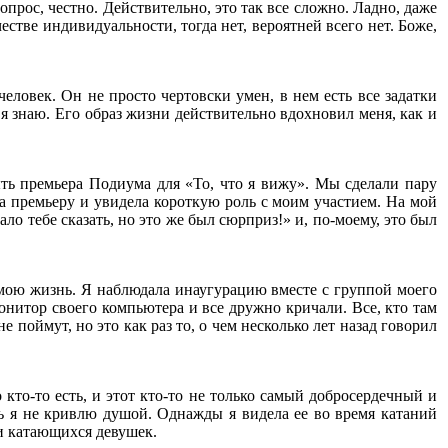
прос, честно. Действительно, это так все сложно. Ладно, даже
ачестве индивидуальности, тогда нет, вероятней всего нет. Боже,
ловек. Он не просто чертовски умен, в нем есть все задатки
я знаю. Его образ жизни действительно вдохновил меня, как и
ть премьера Подиума для «То, что я вижу». Мы сделали пару
 на премьеру и увидела короткую роль с моим участием. На мой
ло тебе сказать, но это же был сюрприз!» и, по-моему, это был
 мою жизнь. Я наблюдала инаугурацию вместе с группой моего
онитор своего компьютера и все дружно кричали. Все, кто там
 поймут, но это как раз то, о чем несколько лет назад говорил
кто-то есть, и этот кто-то не только самый добросердечный и
 я не кривлю душой. Однажды я видела ее во время катаний
и катающихся девушек.