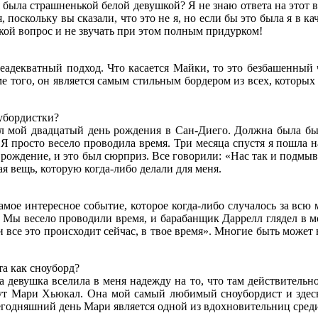
ыла страшненькой белой девушкой? Я не знаю ответа на этот во
, поскольку вы сказали, что это не я, но если бы это была я в к
акой вопрос и не звучать при этом полным придурком!
декватный подход. Что касается Майки, то это безбашенный че
е того, он является самым стильным бордером из всех, которых 
убордистки?
ыл мой двадцатый день рождения в Сан-Диего. Должна была бы
о. Я просто весело проводила время. Три месяца спустя я пошла
 рождение, и это был сюрприз. Все говорили: «Нас так и подмыва
я вещь, которую когда-либо делали для меня.
амое интересное событие, которое когда-либо случалось за всю
 Мы весело проводили время, и барабанщик Даррелл глядел в м
се это происходит сейчас, в твое время». Многие быть может не
та как сноуборд?
 девушка вселила в меня надежду на то, что там действительно 
вут Мари Хьюкал. Она мой самый любимый сноубордист и здесь
сегодняшний день Мари является одной из вдохновительниц сред