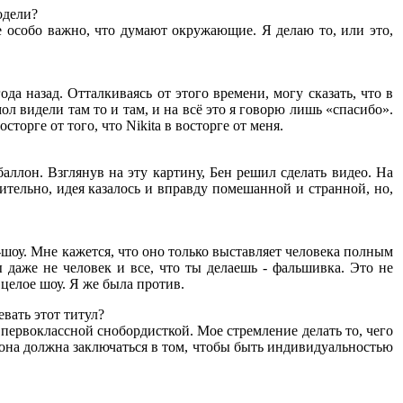
одели?
не особо важно, что думают окружающие. Я делаю то, или это,
да назад. Отталкиваясь от этого времени, могу сказать, что в
л видели там то и там, и на всё это я говорю лишь «спасибо».
орге от того, что Nikita в восторге от меня.
аллон. Взглянув на эту картину, Бен решил сделать видео. На
вительно, идея казалось и вправду помешанной и странной, но,
и-шоу. Мне кажется, что оно только выставляет человека полным
 даже не человек и все, что ты делаешь - фальшивка. Это не
и целое шоу. Я же была против.
вать этот титул?
ь первоклассной снобордисткой. Мое стремление делать то, чего
 она должна заключаться в том, чтобы быть индивидуальностью