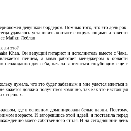
ернокожей девушкой-бордером. Помимо того, что это дочь рок-
сегда удавалось установить контакт с окружающими и завести
т ее Майки Леблан.
к ли это?
haka Khan. Он ведущий гитарист и исполнитель вместе с Чака.
влекается пением, а мама работает менеджером в области
 но неожиданно для себя, начала заниматься сноубордом еще с
кольку думала, что это будет забавным и мне удастся вжиться в
не кажется должно получиться комично, так как это настоящая
ых сценках.
бордером, где в основном доминировали белые парни. Поэтому,
ранимом возрасте. И загоревшись этой идеей, я поставила перед
 нахождению моего собственного стиля. И на сегодняшний день