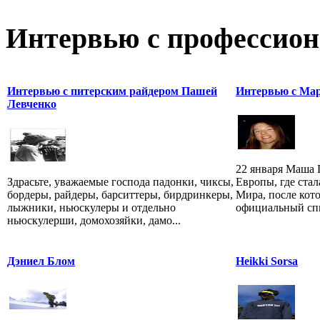
Интервью с профессион
Интервью с питерским райдером Пашей
Интервью с Ма
Левченко
22 января Маша 
Здрасьте, уважаемые господа падонки, чиксы,
Европы, где стал
бордеры, райдеры, барситтеры, бирдринкеры,
Мира, после кот
лыжники, ньюскулеры и отдельно
официальный спис
ньюскулерши, домохозяйки, дамо...
Дэниел Блом
Heikki Sorsa