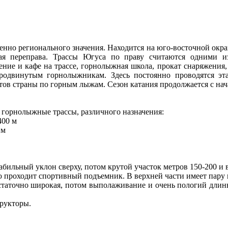
но регионального значения. Находится на юго-восточной окраи
ная переправа. Трассы Югуса по праву считаются одними и
щение и кафе на трассе, горнолыжная школа, прокат снаряжени
продвинутым горнолыжникам. Здесь постоянно проводятся э
ов страны по горным лыжам. Сезон катания продолжается с нача
 горнолыжные трассы, различного назначения:
400 м
 м
стабильный уклон сверху, потом крутой участок метров 150-200 
краю проходит спортивный подъемник. В верхней части имеет пару
 достаточно широкая, потом выполаживание и очень пологий длин
трукторы.