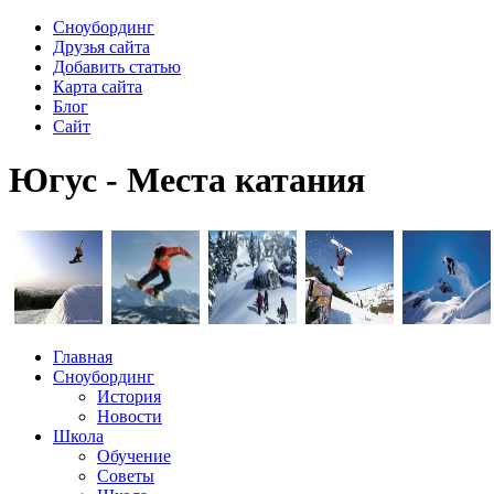
Сноубординг
Друзья сайта
Добавить статью
Карта сайта
Блог
Сайт
Югус - Места катания
Главная
Сноубординг
История
Новости
Школа
Обучение
Советы