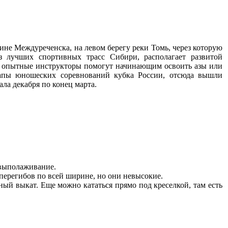
не Междуреченска, на левом берегу реки Томь, через которую
з лучших спортивных трасс Сибири, располагает развитой
я, опытные инструкторы помогут начинающим освоить азы или
тапы юношеских соревнований кубка России, отсюда вышли
ла декабря по конец марта.
и выполаживание.
 перегибов по всей ширине, но они невысокие.
ный выкат. Еще можно кататься прямо под креселкой, там есть