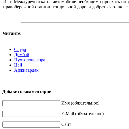
Из г. Междуреченска на автомобиле необходимо проехать по д
правобережной станции гондольной дороги добраться от желез
Читайте:
Слуда
Домбай
Пухтолова гора
Цей
Аджигардак
Добавить комментарий
Имя (обязательное)
E-Mail (обязательное)
Сайт