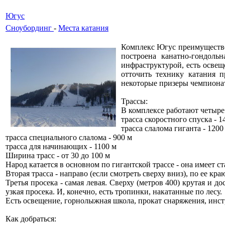
Югус
Сноубординг
-
Места катания
Комплекс Югус преимуществен
построена канатно-гондоль
инфраструктурой, есть осве
отточить технику катания 
некоторые призеры чемпионат
Трассы:
В комплексе работают четыре
трасса скоростного спуска - 1
трасса слалома гиганта - 1200
трасса специального слалома - 900 м
трасса для начинающих - 1100 м
Ширина трасс - от 30 до 100 м
Народ катается в основном по гигантской трассе - она имеет 
Вторая трасса - направо (если смотреть сверху вниз), по ее 
Третья просека - самая левая. Сверху (метров 400) крутая и
узкая просека. И, конечно, есть тропинки, накатанные по лесу.
Есть освещение, горнолыжная школа, прокат снаряжения, инс
Как добраться: