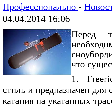
Профессионально
-
Новос
04.04.2014 16:06
Перед т
необход
сноуборд
что сущес
1. Freer
стиль и предназначен для 
катания на укатанных трас