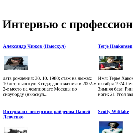
Интервью с профессион
Александр Чижов (Ньюскул)
Terje Haakonsen
дата рождения: 30. 10. 1980; стаж на лыжах:
Имя: Терье Хако
10 лет; ньюскул: 3 года; достижения: в 2002-м
октября 1974 Лет
2-е место на чемпионате Москвы по
Зимняя база: Рин
сноуборду (ньюскул...
ноги: 21 Угол зад
Интервью с питерским райдером Пашей
Scotty Wittlake
Левченко