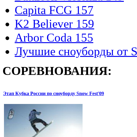
Capita FCG 157
K2 Believer 159
Arbor Coda 155
Лучшие сноуборды от S
СОРЕВНОВАНИЯ:
Этап Кубка России по сноуборду Snow Fest'09