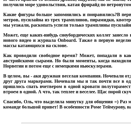
получили море удовольствия, катая фрирайд по нетронуто
Какие фигуры больше запомнились и понравились?
В перв
метров, пусилайна из трех трамплинов, пирамидки, квотер-
мы уезжали, раскопать успели только трамплины пусилайн
Может, еще каких-нибудь сноубордических коллег занесло 
нового видео и журнала Оnboard. Также в первую недел
массы катающихся на склоне.
Как проводили свободное время? Может, попадали в как
австрийскими сырами. Но были моменты, когда находили
Норвегии и потом еще с немецкими ньюскулерами.
В целом, вы - аки дружная веселая компания. Ночевали от
друг друга маркерами. Ночевали мы и так почти все в од
пришлось спать вчетвером в одной кровати полутораместн
втроем в одной. А что, так теплее и веселее. Щас порой ску
Спасибо, Оль, что выделила минутку для общения =) Раз м
команде большой привет! В особенности Роме Теймурову, наш