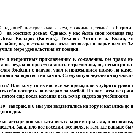
й недавней поездке: куда, с кем, с какими целями? =)
Ездили
20 - на жестких досках. Однако, у нас была своя команда п
Дима Кольцов (Копчик), Тиханов Антон и я. Ехали, чт
 пайпе, но, к сожалению, из-за непогоды в парке нам из 3
учили море удовольствия от поездки.
равм и неприятных приключений?
К сожалению, без травм н
ан, неудачно приземлившись с трамплина, но, несмотря на т
делая бэкфлип с надува, упал и приземлился прямо на ка
пиной напороться на камни. Следующую неделю он мучался от
тся? Или кому-то из вас все же приходилось зубрить уроки 
ять себя посидеть по вечерам за учебой. Но нам всем не сра
потом еще после катания весь вечер сидела за учебниками.
:30 - завтрак, в 8 мы уже выдвигались на гору и катались до п
дного дня.
ые четыре дня мы катались в парке и прыгали, в основном, 
 недели. Завалило все поселки, все поля, и там, где раньше б
то именно находится под снегом, поэтому мальчики умудрили