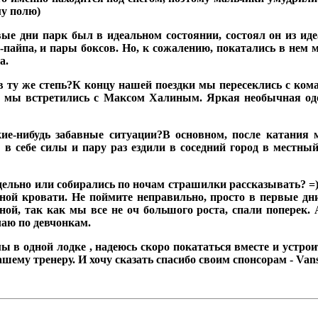
му полю)
ые дни парк был в идеальном состоянии, состоял он из иде
пайпа, и пары боксов. Но, к сожалению, покатались в нем м
а.
в ту же степь?
К концу нашей поездки мы пересеклись с ком
ю мы встретились с Максом Халиным. Яркая необычная оде
ие-нибудь забавные ситуации?
В основном, после катания 
 в себе силы и пару раз ездили в соседний город в местн
дельно или собирались по ночам страшилки рассказывать? =
ной кровати. Не поймите неправильно, просто в первые дн
ой, так как мы все не оч большого роста, спали поперек. 
чаю по девчонкам.
ы в одной лодке , надеюсь скоро покататься вместе и устр
ему тренеру. И хочу сказать спасибо своим спонсорам - Vans,