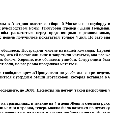
 мы в Австрию вместе со сборной Москвы по сноуборду в
од руководством Ромы Теймурова (тренер): Женя Гольдман,
обы раскататься перед предстоящими соревнованиями,
-х недель получилось покататься только 4 дня. Но зато мы
е обошлось. Пострадали многие из нашей команды. Первой
о, что ей поставили гипс и запретили кататься, она все же
мень боком. Хорошо, все обошлось ушибом. Следующим был
 боли, но все равно продолжал кататься.
в свободное время?
Пропустили по учебе мы за три недели,
вниться с усердием Маши Прусаковой, которая вставала в 6
оследнего, до 16:00. Несмотря на погоду, такой распорядок у
на трамплинах, и именно на 4-й день Женя и сломала руку.
ыли камни и травка, теперь можно было кататься по пухляку.
сь напороться на камни, и все мы поубивали доски. Но зато