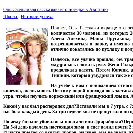
Оля Смешливая рассказывает о поездке в Австрию
Школа
-
Истории успеха
Привет, Оль. Расскажи вкратце о свое
количестве 30 человек, из которых 
Алена Алехина, Маша Прусакова, 
потренироваться в парке, а именно в
отлично покатались по пухляку и пол
Надеюсь, все удачно прошло, без т
умудрилась сломать руку Женя Гольдм
продолжала катать. Потом Копчик, 
Тишкин, который умудрился так же с
На учебе к вам с пониманием относя
конечно, очень много. Поэтому порой приходилось заставл
утра, чтобы поучить норвежский или французский языки. А 
Какой у вас был распорядок дня?
Вставали мы в 7 утра, с 7
нас был каждый день. За три недели мы не пропустили ни о
По чему больше убивались: прыгали или фрирайдили?
Перв
На 5-й день началась настоящая зима, и снег валил почти 2
И часто прыгая со всяких дропов, надувов, мы не знали, ч