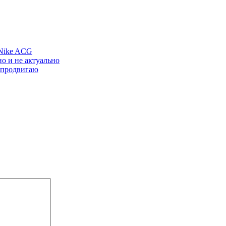
 Nike ACG
о и не актуально
о продвигаю