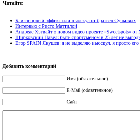
Читайте:
Близнецовый эффект или ньюскул от братьев Сучковых
Интервью с Ристо Маттилой
Андреас Хэтвайт о новом видео проекте «Sweetspots» от
Ширковский Павел: быть спортсменом в 25 лет не выгодн
Егор SPAIN Якушев: я не выделяю ньюскул, я просто ег
Добавить комментарий
Имя (обязательное)
E-Mail (обязательное)
Сайт