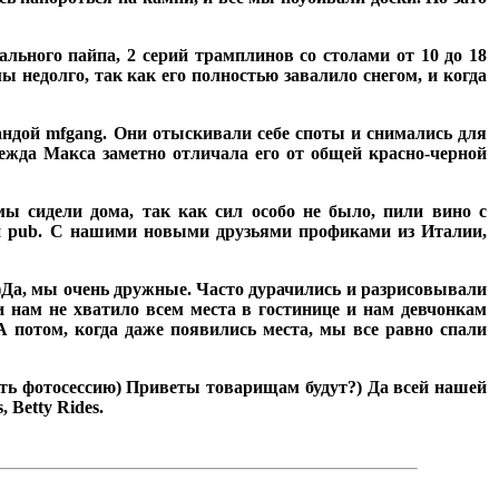
ального пайпа, 2 серий трамплинов со столами от 10 до 18
ы недолго, так как его полностью завалило снегом, и когда
андой mfgang. Они отыскивали себе споты и снимались для
жда Макса заметно отличала его от общей красно-черной
мы сидели дома, так как сил особо не было, пили вино с
ый pub. C нашими новыми друзьями профиками из Италии,
)
Да, мы очень дружные. Часто дурачились и разрисовывали
и нам не хватило всем места в гостинице и нам девчонкам
А потом, когда даже появились места, мы все равно спали
оить фотосессию) Приветы товарищам будут?)
Да всей нашей
 Betty Rides.