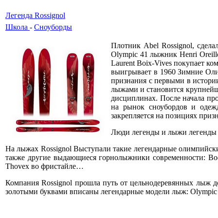
Легенда Rossignol
Школа
-
Сноуборды
Плотник Abel Rossignol, сдела
Olympic 41 лыжник Henri Oreil
Laurent Boix-Vives покупает ко
выигрывает в 1960 Зимние Оли
признания с первыми в истори
лыжами и становится крупнейш
дисциплинах. После начала пр
на рынок сноубордов и одеж
закрепляется на позициях приз
Люди легенды и лыжи легенды R
На лыжах Rossignol Выступали такие легендарные олимпийские чем
также другие выдающиеся горнолыжники современности: Bode Mil
Thovex во фристайле…
Компания Rossignol прошла путь от цельнодеревянных лыж д
золотыми буквами вписаны легендарные модели лыж: Olympic 41, 