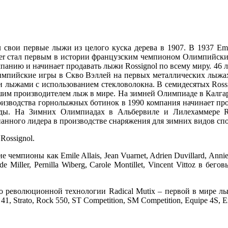
л свои первые лыжи из целого куска дерева в 1907. В 1937 Em
ler стал первым в истории французским чемпионом Олимпийских 
мпанию и начинает продавать лыжи Rossignol по всему миру. 46 л
мпийские игры в Скво Вэллей на первых металлических лыжах A
и лыжами с использованием стекловолокна. В семидесятых Ros
им производителем лыж в мире. На зимней Олимпиаде в Калгари
оизводства горнолыжных ботинок в 1990 компания начинает пр
ды. На Зимних Олимпиадах в Альбервиле и Лилехаммере Ros
нанного лидера в производстве снаряжения для зимних видов спо
ossignol.
пионы как Emile Allais, Jean Vuarnet, Adrien Duvillard, Annie F
ler, Pernilla Wiberg, Carole Montillet, Vincent Vittoz в бегов
о революционной технологии Radical Mutix – первой в мире лы
Strato, Rock 550, ST Competition, SM Competition, Equipe 4S, E