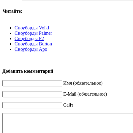
Читайте:
Сноуборды Volkl
Сноуборды Palmer
Сноуборды F2
Сноуборды Burton
Сноуборды Apo
Добавить комментарий
Имя (обязательное)
E-Mail (обязательное)
Сайт