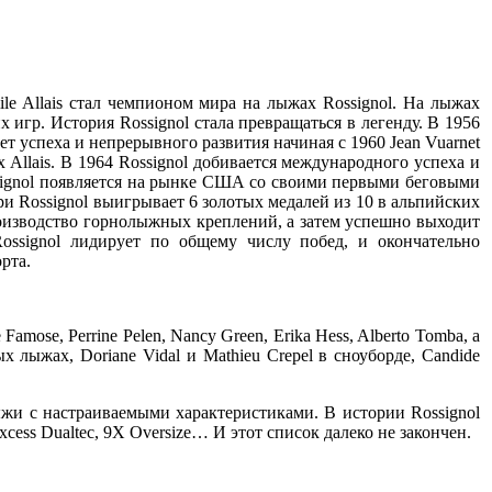
ile Allais стал чемпионом мира на лыжах Rossignol. На лыжах
игр. История Rossignol стала превращаться в легенду. В 1956
ет успеха и непрерывного развития начиная с 1960 Jean Vuarnet
llais. В 1964 Rossignol добивается международного успеха и
signol появляется на рынке США со своими первыми беговыми
 Rossignol выигрывает 6 золотых медалей из 10 в альпийских
оизводство горнолыжных креплений, а затем успешно выходит
signol лидирует по общему числу побед, и окончательно
рта.
amose, Perrine Pelen, Nancy Green, Erika Hess, Alberto Tomba, а
ых лыжах, Doriane Vidal и Mathieu Crepel в сноуборде, Candide
жи с настраиваемыми характеристиками. В истории Rossignol
xcess Dualtec, 9X Oversize… И этот список далеко не закончен.