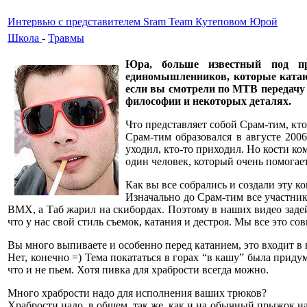
Интервью с представителем Sram Team Кутеповом Юрой
Школа
-
Травмы
Юра, больше известный под пр
единомышленников, которые катаютс
если вы смотрели по МТВ передачу 
философии и некоторых деталях.
Что представляет собой Срам-тим, кто
Срам-тим образовался в августе 2006
уходил, кто-то приходил. Но кости ком
один человек, который очень помогае
Как вы все собрались и создали эту к
Изначально до Срам-тим все участни
BMX, а Таб жарил на скибордах. Поэтому в наших видео задей
что у нас свой стиль съемок, катания и дестроя. Мы все это с
Вы много выпиваете и особенно перед катанием, это входит в 
Нет, конечно =) Тема покататься в горах “в кашу” была приду
что и не пьем. Хотя пивка для храбрости всегда можно.
Много храбрости надо для исполнения ваших трюков?
Храбрости надо, в общем, так же, как и на обычный прыжок на 