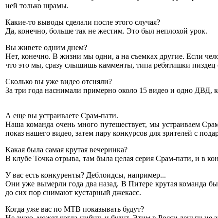
ней только шрамы.
Какие-то выводы сделали после этого случая?
Да, конечно, больше так не жестим. Это был неплохой урок.
Вы живете одним днем?
Нет, конечно. В жизни мы одни, а на съемках другие. Если чел
что это мы, сразу слышишь камменты, типа ребятишки пиздец е
Сколько вы уже видео отсняли?
За три года наснимали примерно около 15 видео и одно ДВД, к
А еще вы устраиваете Срам-пати.
Наша команда очень много путешествует, мы устраиваем Срам-п
показ нашего видео, затем пару конкурсов для зрителей с подар
Какая была самая крутая вечеринка?
В клубе Точка отрыва, там была целая серия Срам-пати, и в ко
У вас есть конкуренты? Деблоидсы, например...
Они уже вымерли года два назад. В Питере крутая команда б
до сих пор снимают кустарный джекасс.
Когда уже вас по МТВ показывать будут?
Не знаю, может когда-нибудь и будут. Этим в Росси деньги не з