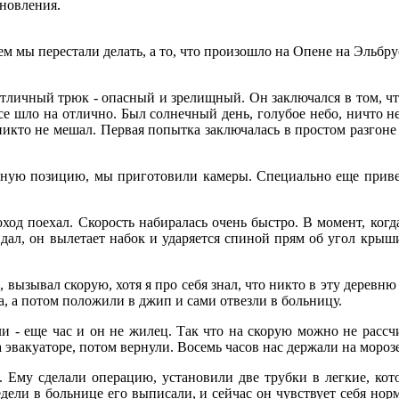
новления.
гнем мы перестали делать, а то, что произошло на Опене на Эльбр
тличный трюк - опасный и зрелищный. Он заключался в том, чт
все шло на отлично. Был солнечный день, голубое небо, ничто 
никто не мешал. Первая попытка заключалась в простом разгоне 
дную позицию, мы приготовили камеры. Специально еще привез
оход поехал. Скорость набиралась очень быстро. В момент, ког
дал, он вылетает набок и ударяется спиной прям об угол крыши
л, вызывал скорую, хотя я про себя знал, что никто в эту дерев
а, а потом положили в джип и сами отвезли в больницу.
ли - еще час и он не жилец. Так что на скорую можно не рассчи
 эвакуаторе, потом вернули. Восемь часов нас держали на морозе
. Ему сделали операцию, установили две трубки в легкие, ко
дели в больнице его выписали, и сейчас он чувствует себя нор