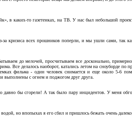
к», в каких-то газетенках, на ТВ. У нас был небольшой прое
-за кризиса всех прошников поперли, и мы ушли сами, так как
батываем до мелочей, просчитываем все досконально, примерно
рима. Все делалось наоборот, катались летом на сноуборде по п
емках фильма - один человек снимается и еще около 5-6 пом
и выполнены с огнем и поджогом друг друга.
 давно бы сгорели! А так было пару инцидентов. У меня обгоре
с водой, но впопыхах я его сбил и пришлось бежать очень далек