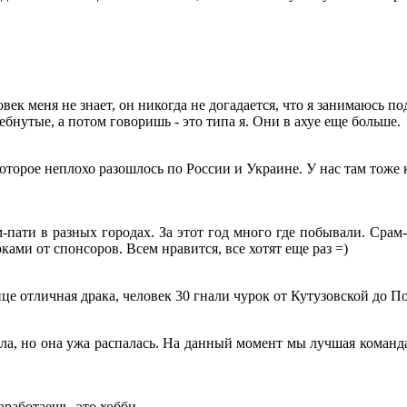
овек меня не знает, он никогда не догадается, что я занимаюсь п
бнутые, а потом говоришь - это типа я. Они в ахуе еще больше.
оторое неплохо разошлось по России и Украине. У нас там тоже к
ати в разных городах. За этот год много где побывали. Срам-п
ками от спонсоров. Всем нравится, все хотят еще раз =)
нце отличная драка, человек 30 гнали чурок от Кутузовской до П
ыла, но она ужа распалась. На данный момент мы лучшая команд
аработаешь, это хобби.