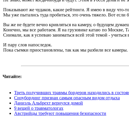
Показывают же чудаков, какие рейтинги. Я имею в виду что-то
Мы уже пытались туда пробиться, это очень тяжело. Вот если б
Вы же не будете вечно кривляться на камеру, о будущем думаеш
Конечно, мы все работаем. Я на грузовике катаю по Москве, Та
Снимали, как я успеваю заниматься всей этой темой - учиться в
И пару слов напоследок.
Пока съемки приостановлены, так как мы разбили все камеры.
Читайте:
Треть получивших травмы бордеров находились в состоя
Сноубординг признан самым опасным видом отдыха
Даниэль Альбрехт вернулся домой
9 вещей о травматологах
Австрийцы требуют повышения безопасности