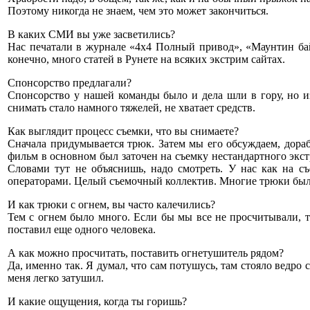
Поэтому никогда не знаем, чем это может закончиться.
В каких СМИ вы уже засветились?
Нас печатали в журнале «4х4 Полный привод», «Маунтин бай
конечно, много статей в Рунете на всяких экстрим сайтах.
Спонсорство предлагали?
Спонсорство у нашей команды было и дела шли в гору, но из
снимать стало намного тяжелей, не хватает средств.
Как выглядит процесс съемки, что вы снимаете?
Сначала придумывается трюк. Затем мы его обсуждаем, дора
фильм в основном был заточен на съемку нестандартного экст
Словами тут не объяснишь, надо смотреть. У нас как на съ
операторами. Целый съемочный коллектив. Многие трюки был
И как трюки с огнем, вы часто калечились?
Тем с огнем было много. Если бы мы все не просчитывали, то
поставил еще одного человека.
А как можно просчитать, поставить огнетушитель рядом?
Да, именно так. Я думал, что сам потушусь, там стояло ведро 
меня легко затушил.
И какие ощущения, когда ты горишь?