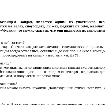
озвищем Вандал, является одним из участников не
я на велах, сноубордах, лыжах, поджигают себя, калечат, 
«Чудаки», то можно сказать, что они являются их аналогами 
 в ней состоит?
 года. Сначала как джекасс-команда, снимали всякие приколы, 
анды всегда оставались, остались и до сих пор. Сейчас в команд
т побеспределить на камеру, известный как ДРУГ.
оманду?
ки команды активно занимались многими видами экстремального
ствовано много различного экстрим инвентаря - от роликов до с
овмещаем, и получается неплохой микс.
ваш стиль?
мана можно сказать накануне. Долгожданный отпуск, веселуха, к
биге. Просто некоторые вещи мы делаем впервые, и до этого это 