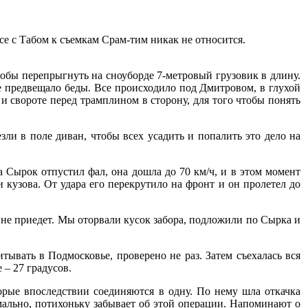
усе с Табом к съемкам Срам-тим никак не относится.
обы перепрыгнуть на сноуборде 7-метровый грузовик в длину.
не предвещало беды. Все происходило под Дмитровом, в глухой
и свороте перед трамплином в сторону, для того чтобы понять
ли в поле диван, чтобы всех усадить и попалить это дело на
да Сырок отпустил фал, она дошла до 70 км/ч, и в этом момент
 кузова. От удара его перекрутило на фронт и он пролетел до
ню не приедет. Мы оторвали кусок забора, подложили по Сырка и
тывать в Подмосковье, проверено не раз. Затем съехалась вся
 – 27 градусов.
торые впоследствии соединяются в одну. По нему шла откачка
мально, потихоньку забывает об этой операции. Напоминают о