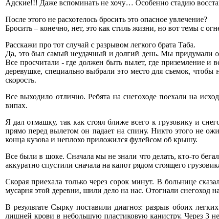
Адские!!! Даже вспоминать не хочу… Особенно стадию восста
После этого не расхотелось бросить это опасное увлечение?
Бросить – конечно, нет, это как стиль жизни, но вот темы с о
Расскажи про тот случай с разрывом легкого брата Таба.
Да, это был самый неудачный и долгий день. Мы придумали о
Все просчитали - где должен быть вылет, где приземление и 
деревушке, специально выбрали это место для съемок, чтобы 
скорость.
Все выходило отлично. Ребята на снегоходе поехали на исхо
випах.
Я дал отмашку, так как стоял ближе всего к грузовику и снег
прямо перед вылетом он падает на спину. Никто этого не ожи
конца кузова и неплохо приложился фулейсом об крышу.
Все были в шоке. Сначала мы не знали что делать, кто-то бега
аккуратно спустили сначала на капот рядом стоящего грузовик
Скорая приехала только через сорок минут. В больнице сказа
мусарня этой деревни, шили дело на нас. Отогнали снегоход на
В результате Сырку поставили диагноз: разрыв обоих легких
лишней крови в небольшую пластиковую канистру. Через 3 не