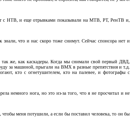
кт с НТВ, и еще отрывками показывали на МТВ, РТ, РенТВ и,
 знали, что и нас скоро тоже снимут. Сейчас спонсора нет и
 так же, как каскадеры. Когда мы снимали свой первый ДВД,
руду за машиной, прыгали на BMX в разные препятствия и т.д.
огают, кто с огнетушителем, кто на палевее, и фотографы с
ла немного нога, но это из-за того, что я не просчитал и не
о, чтобы меня потушили, а если бы поставил человека, то он бы