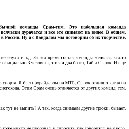
обычной команды Срам-тим. Это набольшая команда
всячески дурачатся и все это снимают на видео. В общем,
в России. Ну а с Вандалом мы поговорим об их творчестве,
веселухи и т.д. За это время состав команды менялся, кто-то
е официально 3 человека, это я и два брата, Таб и Сырок. И еще
 спорта. Я был прорайдером на МТБ, Сырок отлично катал на
негохода. Этим Срам очень отличается от других команд, тем,
ак тут не выпить? А так, когда снимаем другие трюки, бывает,
тоже никто не пробовал, и спросить, как говорится, не у кого.