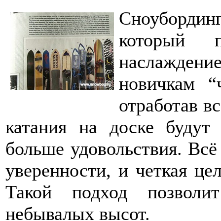
Сноуборди
который п
наслаждени
новичкам “
отработав в
катания на доске будут
больше удовольствия. Всё 
уверенности, и четкая цел
Такой подход позволи
небывалых высот.