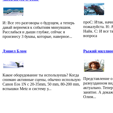
проС: Итак, начн
И: Все это разговоры о будущем, а теперь
пожалуйста. Н: 
давай вернемся к событиям минувшим.
Найк. С: И все т
Расслабься и дыши глубже, сейчас я
вопроса
произнесу 3 буквы, которые, наверное...
Дэниел Блом
Рыжий миллион
Какое оборудование ты используешь? Когда
Представление о
снимаю активные сцены, обычно использую
разнузданном ви
Canon Eos 1N c 20-35mm, 50 mm, 80-200 mm,
актуально. Тепе
вспышки Metz и систему у...
занятие. А дока
Олим...