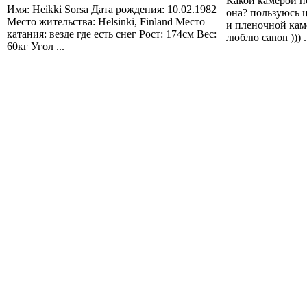
Какой камерой п
Имя: Heikki Sorsa Дата рождения: 10.02.1982
она? пользуюсь 
Место жительства: Helsinki, Finland Место
и пленочной кам
катания: везде где есть снег Рост: 174см Вес:
люблю canon ))) .
60кг Угол ...