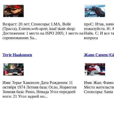
Возраст: 20 лет; Спонсоры: LMA, Bolle
проС: Итак, начн
(Трасса), Extrem,web-sport, knaf skate shop;
пожалуйста. Н: 
Достижения: 1 место на ISPO 2005; 1 место на
Найк. С: И все т
соревнованиях Sa...
вопроса
Terje Haakonsen
Жано Симен (Gi
Имя: Терье Хаконсен Дата Рождения: 11
Имя: Жан; Фамил
октября 1974 Летняя база: Осло, Норвегия
Место жительств
Зимняя база: Рино, Невада Угол передней
Спонсоры: Santa 
ноги: 21 Угол задней но...