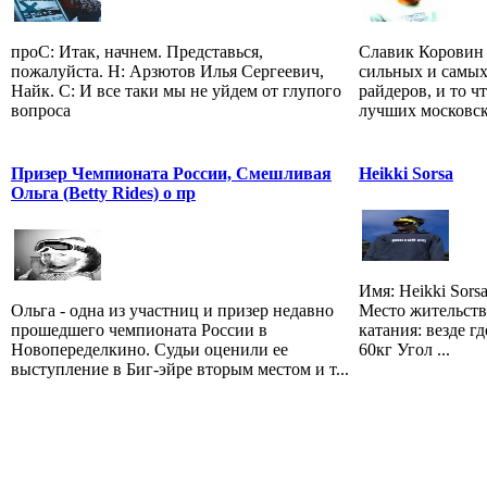
проС: Итак, начнем. Представься,
Славик Коровин 
пожалуйста. Н: Арзютов Илья Сергеевич,
сильных и самых
Найк. С: И все таки мы не уйдем от глупого
райдеров, и то ч
вопроса
лучших московски
Призер Чемпионата России, Смешливая
Heikki Sorsa
Ольга (Betty Rides) о пр
Имя: Heikki Sors
Ольга - одна из участниц и призер недавно
Место жительства
прошедшего чемпионата России в
катания: везде гд
Новопеределкино. Судьи оценили ее
60кг Угол ...
выступление в Биг-эйре вторым местом и т...