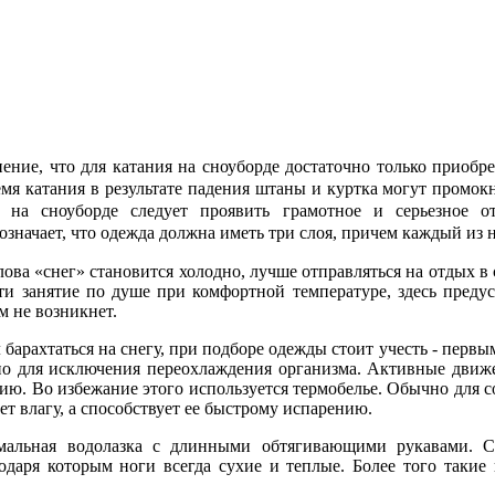
ние, что для катания на сноуборде достаточно только приобре
емя катания в результате падения штаны и куртка могут промок
 на сноуборде следует проявить грамотное и серьезное о
означает, что одежда должна иметь три слоя, причем каждый из
лова «снег» становится холодно, лучше отправляться на отдых в 
и занятие по душе при комфортной температуре, здесь предусм
м не возникнет.
 барахтаться на снегу, при подборе одежды стоит учесть - первы
чено для исключения переохлаждения организма. Активные дв
нию. Во избежание этого используется термобелье. Обычно для 
т влагу, а способствует ее быстрому испарению.
мальная водолазка с длинными обтягивающими рукавами. С
даря которым ноги всегда сухие и теплые. Более того такие н