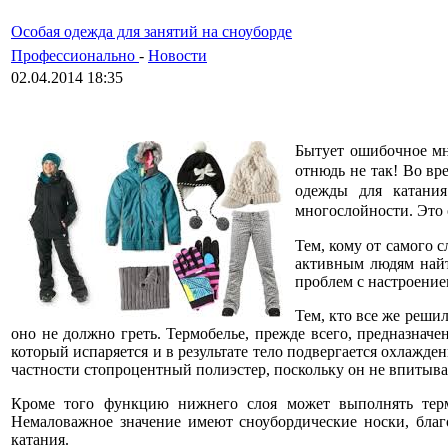
Особая одежда для занятий на сноуборде
Профессионально
-
Новости
02.04.2014 18:35
Бытует ошибочное мне
отнюдь не так! Во вр
одежды для катания
многослойности. Это 
Тем, кому от самого с
активным людям найт
проблем с настроение
Тем, кто все же решил
оно не должно греть. Термобелье, прежде всего, предназна
который испаряется и в результате тело подвергается охлажде
частности стопроцентный полиэстер, поскольку он не впитывае
Кроме того функцию нижнего слоя может выполнять тер
Немаловажное значение имеют сноубордические носки, благо
катания.