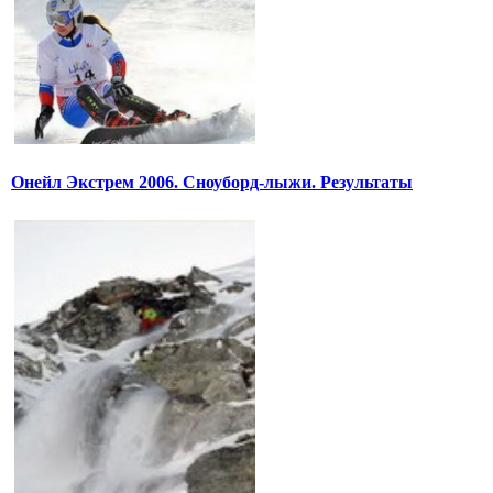
Онейл Экстрем 2006. Сноуборд-лыжи. Результаты