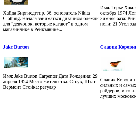
Имя: Терье Хако
Хайда Биргисдттир, 36, основатель Nikita
октября 1974 Лет
Clothing. Начала заниматься дизайном одежды
Зимняя база: Рин
для “девчонок, которые катают” в одном
ноги: 21 Угол зад
магазинчике в Рейкъявике...
Jake Burton
Славик Корови
Имя: Jake Burton Carpenter Дата Рождения: 29
Славик Коровин 
апреля 1954 Место жительства: Стоув, Штат
сильных и самых
Вермонт Стойка: регуляр
райдеров, и то ч
лучших московски