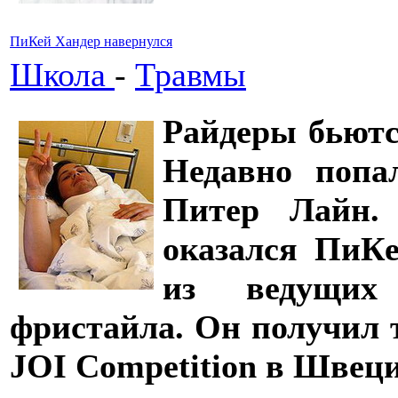
ПиКей Хандер навернулся
Школа
-
Травмы
Райдеры бьютс
Недавно попа
Питер Лайн.
оказался ПиКе
из ведущих
фристайла. Он получил 
JOI Competition в Швец