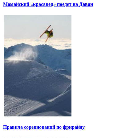
Мамайский «красавец» поедет на Даван
Правила соревнований по фрирайду