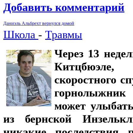
Добавить комментарий
Даниэль Альбрехт вернулся домой
Школа
-
Травмы
Через 13 неде
Китцбюэле,
скоростного с
горнолыжник
может улыбать
из бернской Инзельк
никакие последствия 