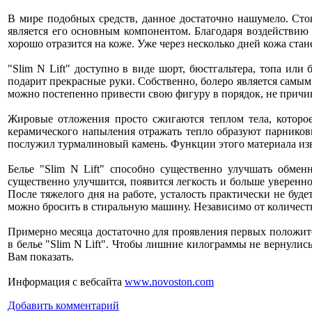
В мире подобных средств, данное достаточно нашумело. Стои
является его основным компонентом. Благодаря воздействию 
хорошо отразится на коже. Уже через несколько дней кожа ст
"Slim N Lift" доступно в виде шорт, бюстгальтера, топа ил
подарит прекрасные руки. Собственно, болеро является самым
можно постепенно привести свою фигуру в порядок, не причин
Жировые отложения просто сжигаются теплом тела, которое
керамического напыления отражать тепло образуют парников
послужил турмалиновый камень. Функции этого материала изве
Белье "Slim N Lift" способно существенно улучшать обмен
существенно улучшится, появится легкость и больше увереннос
После тяжелого дня на работе, усталость практически не буд
можно бросить в стиральную машину. Независимо от количеств
Примерно месяца достаточно для проявления первых положите
в белье "Slim N Lift". Чтобы лишние килограммы не вернулись
Вам показать.
Информация с вебсайта
www.novoston.com
Добавить комментарий