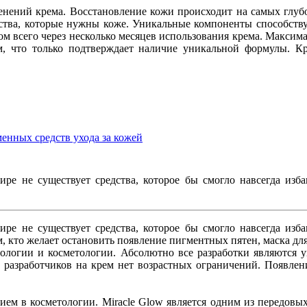
енений крема. Восстановление кожи происходит на самых глубо
ества, которые нужны коже. Уникальные компоненты способствую
 всего через несколько месяцев использования крема. Максима
м, что только подтверждает наличие уникальной формулы. Кр
менных средств ухода за кожей
ре не существует средства, которое бы смогло навсегда изб
ре не существует средства, которое бы смогло навсегда изб
ем, кто желает остановить появление пигментных пятен, маска дл
тологии и косметологии. Абсолютно все разработки являются 
 разработчиков на крем нет возрастных ограничений. Появле
ием в косметологии. Miracle Glow является одним из передовы