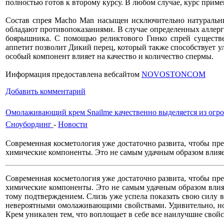
полностью готов к второму курсу. В любом случае, курс приме
Состав спрея Macho Man насыщен исключительно натуральны
обладают противопоказаниями. В случае определенных аллергич
боярышника. С помощью реликтового Гинко спрей существе
аппетит позволит Дикий перец, который также способствует у
особый компонент влияет на качество и количество спермы.
Информация предоставлена вебсайтом
NOVOSTONCOM
Добавить комментарий
Омолаживающий крем Snailme качественно выделяется из огром
Сноубординг
-
Новости
Современная косметология уже достаточно развита, чтобы пре
химические компоненты. Это не самым удачным образом влияе
Современная косметология уже достаточно развита, чтобы пре
химические компоненты. Это не самым удачным образом влияе
тому подтверждением. Слизь уже успела показать свою силу в
невероятными омолаживающими свойствами. Удивительно, но с
Крем уникален тем, что воплощает в себе все наилучшие свойс