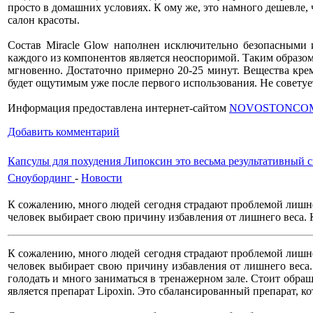
просто в домашних условиях. К ому же, это намного дешевле, ч
салон красоты.
Состав Miracle Glow наполнен исключительно безопасными и
каждого из компонентов является неоспоримой. Таким образом
мгновенно. Достаточно примерно 20-25 минут. Вещества крем
будет ощутимым уже после первого использования. Не советуе
Информация предоставлена интернет-сайтом
NOVOSTONCO
Добавить комментарий
Капсулы для похудения Липоксин это весьма результативный с
Сноубординг
-
Новости
К сожалению, много людей сегодня страдают проблемой лишне
человек выбирает свою причину избавления от лишнего веса. К
К сожалению, много людей сегодня страдают проблемой лишне
человек выбирает свою причину избавления от лишнего веса. 
голодать и много заниматься в тренажерном зале. Стоит обра
является препарат Lipoxin. Это сбалансированный препарат, к