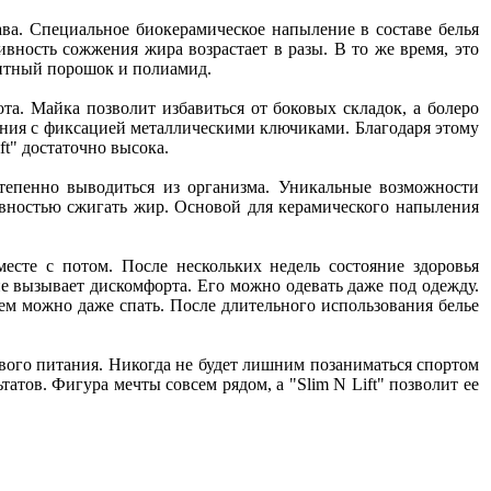
ава. Специальное биокерамическое напыление в составе белья
вность сожжения жира возрастает в разы. В то же время, это
нитный порошок и полиамид.
та. Майка позволит избавиться от боковых складок, а болеро
вания с фиксацией металлическими ключиками. Благодаря этому
t" достаточно высока.
степенно выводиться из организма. Уникальные возможности
ивностью сжигать жир. Основой для керамического напыления
есте с потом. После нескольких недель состояние здоровья
 не вызывает дискомфорта. Его можно одевать даже под одежду.
нем можно даже спать. После длительного использования белье
вого питания. Никогда не будет лишним позаниматься спортом
атов. Фигура мечты совсем рядом, а "Slim N Lift" позволит ее