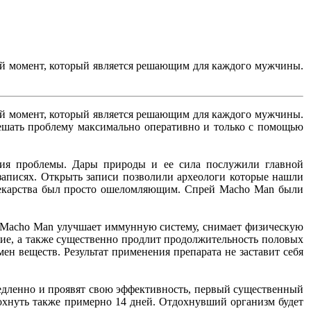
ый момент, который является решающим для каждого мужчины.
ый момент, который является решающим для каждого мужчины.
решать проблему максимально оперативно и только с помощью
ния проблемы. Дары природы и ее сила послужили главной
записях. Открыть записи позволили археологи которые нашли
лекарства был просто ошеломляющим. Спрей Macho Man были
у, Macho Man улучшает иммунную систему, снимает физическую
ние, а также существенно продлит продолжительность половых
ен веществ. Результат применения препарата не заставит себя
емедленно и проявят свою эффективность, первый существенный
тдохнуть также примерно 14 дней. Отдохнувший организм будет