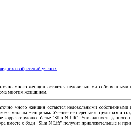
оследних изобретений ученых
статочно много женщин остаются недовольными собственными п
акома многим женщинам.
статочно много женщин остаются недовольными собственными п
накома многим женщинам. Ученые не перестают трудиться и соз
е корректирующее белье "Slim N Lift". Уникальность данного п
ура вместе с боди "Slim N Lift" получит привлекательные и пр