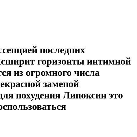
эссенцией последних
расширит горизонты интимной
ся из огромного числа
рекрасной заменой
для похудения Липоксин это
оспользоваться