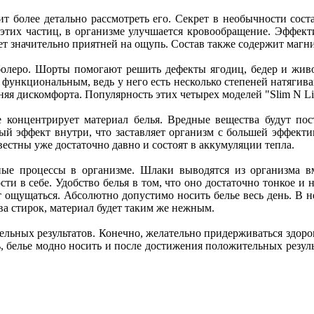
т более детально рассмотреть его. Секрет в необычности сост
этих частиц, в организме улучшается кровообращение. Эффекти
анет значительно приятней на ощупь. Состав также содержит маг
и болеро. Шорты помогают решить дефекты ягодиц, бедер и живо
 функциональным, ведь у него есть несколько степеней натяги
яя дискомфорта. Популярность этих четырех моделей "Slim N Lif
 концентрирует материал белья. Вредные вещества будут по
ый эффект внутри, что заставляет организм с большей эффект
стны уже достаточно давно и состоят в аккумуляции тепла.
ные процессы в организме. Шлаки выводятся из организма вм
ти в себе. Удобство белья в том, что оно достаточно тонкое и
ет ощущаться. Абсолютно допустимо носить белье весь день. В 
а стирок, материал будет таким же нежным.
льных результатов. Конечно, желательно придерживаться здоро
, белье модно носить и после достижения положительных результ