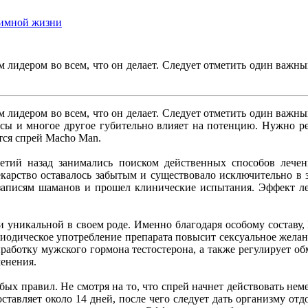
тимной жизни
 лидером во всем, что он делает. Следует отметить один важн
 лидером во всем, что он делает. Следует отметить один важн
ессы и многое другое губительно влияет на потенцию. Нужно 
тся спрей Macho Man.
етий назад занимались поиском действенных способов лече
карство оставалось забытым и существовало исключительно в 
о записям шаманов и прошел клинические испытания. Эффект 
й и уникальной в своем роде. Именно благодаря особому состав
риодическое употребление препарата повысит сексуальное жела
работку мужского гормона тестостерона, а также регулирует обм
менения.
бых правил. Не смотря на то, что спрей начнет действовать н
составляет около 14 дней, после чего следует дать организму о