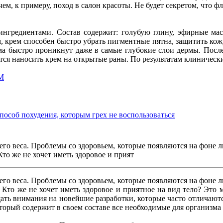
ем, к примеру, поход в салон красоты. Не будет секретом, что ф
нгредиентами. Состав содержит: голубую глину, эфирные масл
, крем способен быстро убрать пигментные пятна, защитить кожу
а быстро проникнут даже в самые глубокие слои дермы. После
тся наносить крем на открытые раны. По результатам клиничес
M
пособ похудения, которым грех не воспользоваться
го веса. Проблемы со здоровьем, которые появляются на фоне л
то же не хочет иметь здоровое и прият
го веса. Проблемы со здоровьем, которые появляются на фоне л
Кто же не хочет иметь здоровое и приятное на вид тело? Это 
щать внимания на новейшие разработки, которые часто отличаю
оторый содержит в своем составе все необходимые для организм