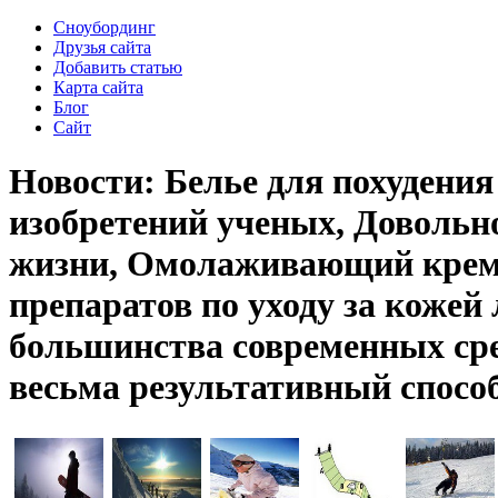
Сноубординг
Друзья сайта
Добавить статью
Карта сайта
Блог
Сайт
Новости: Белье для похудения
изобретений ученых, Доволь
жизни, Омолаживающий крем S
препаратов по уходу за кожей
большинства современных сре
весьма результативный способ