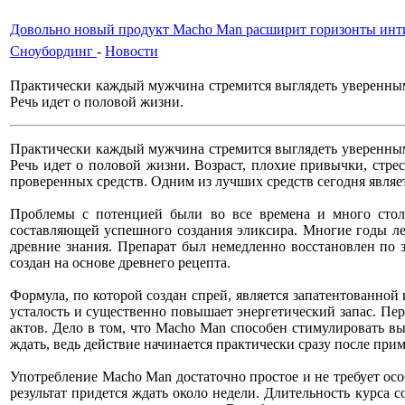
Довольно новый продукт Macho Man расширит горизонты ин
Сноубординг
-
Новости
Практически каждый мужчина стремится выглядеть уверенным
Речь идет о половой жизни.
Практически каждый мужчина стремится выглядеть уверенным
Речь идет о половой жизни. Возраст, плохие привычки, стр
проверенных средств. Одним из лучших средств сегодня являе
Проблемы с потенцией были во все времена и много стол
составляющей успешного создания эликсира. Многие годы ле
древние знания. Препарат был немедленно восстановлен п
создан на основе древнего рецепта.
Формула, по которой создан спрей, является запатентованно
усталость и существенно повышает энергетический запас. Пе
актов. Дело в том, что Macho Man способен стимулировать вы
ждать, ведь действие начинается практически сразу после при
Употребление Macho Man достаточно простое и не требует осо
результат придется ждать около недели. Длительность курса 