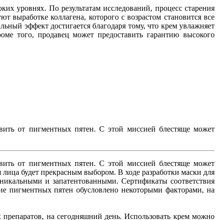
ких уровнях. По результатам исследований, процесс старения
т выработке коллагена, которого с возрастом становится все
льный эффект достигается благодаря тому, что крем увлажняет
оме того, продавец может предоставить гарантию высокого
авить от пигментных пятен. С этой миссией блестяще может
авить от пигментных пятен. С этой миссией блестяще может
я лица будет прекрасным выбором. В ходе разработки маски для
уникальными и запатентованными. Сертификаты соответствия
ние пигментных пятен обусловлено некоторыми факторами, на
х препаратов, на сегодняшний день. Использовать крем можно