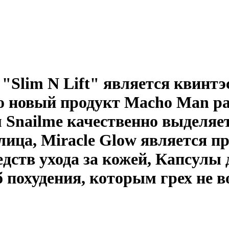
 "Slim N Lift" является квинт
но новый продукт Macho Man 
nailme качественно выделяет
 лица, Miracle Glow является п
дств ухода за кожей, Капсулы 
 похудения, которым грех не в