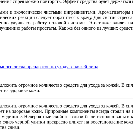
нения спрея можно повторять. Эффект средства будет держаться 
ми и экологически чистыми ингредиентами. Ароматизаторы и
еских реакций следует обратиться к врачу. Для снятия стресса
нно улучшают работу половой системы. Это также влияет на 
лучшению работы простаты. Как же без одного из лучших средс
ного числа препаратов по уходу за кожей лица
дложить огромное количество средств для ухода за кожей. В сил
т на здоровье кожи.
дложить огромное количество средств для ухода за кожей. В сил
т на здоровье кожи. Природные компоненты всегда стояли на п
 медицине. Невероятные свойства слизи были использованы в к
лизь черной улитки прекрасно влияет на восстановление кожи.
тва слизи.