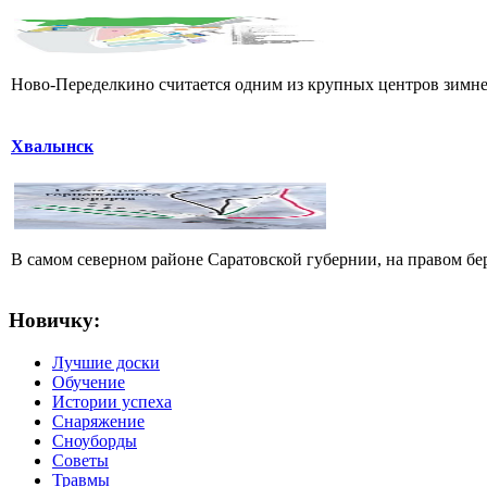
Ново-Переделкино считается одним из крупных центров зимнег
Хвалынск
В самом северном районе Саратовской губернии, на правом б
Новичку:
Лучшие доски
Обучение
Истории успеха
Снаряжение
Сноуборды
Советы
Травмы