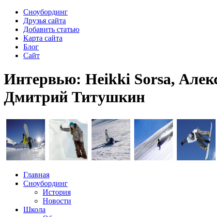
Сноубординг
Друзья сайта
Добавить статью
Карта сайта
Блог
Сайт
Интервью: Heikki Sorsa, Алекс
Дмитрий Титушкин
Главная
Сноубординг
История
Новости
Школа