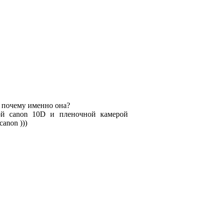
 почему именно она?
ой canon 10D и пленочной камерой
anon )))