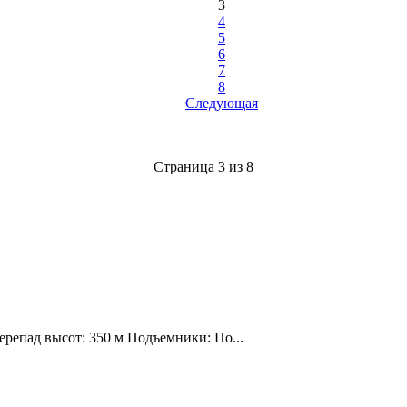
3
4
5
6
7
8
Следующая
Страница 3 из 8
ерепад высот: 350 м Подъемники: По...