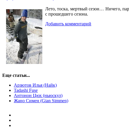
Лето, тоска, мертвый сезон… Ничего, па
с прошедшего сезона.
Добавить комментарий
Еще статьи...
Арзютов Илья (Найк)
Tadashi Fuse
Антонон Цюх (ньюскул)
Жано Симен (Gian Simmen)