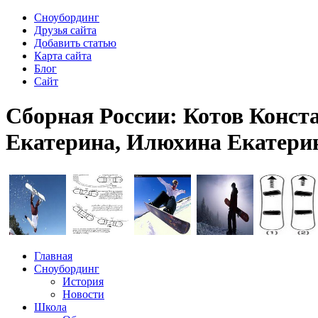
Сноубординг
Друзья сайта
Добавить статью
Карта сайта
Блог
Сайт
Сборная России: Котов Конста
Екатерина, Илюхина Екатери
Главная
Сноубординг
История
Новости
Школа