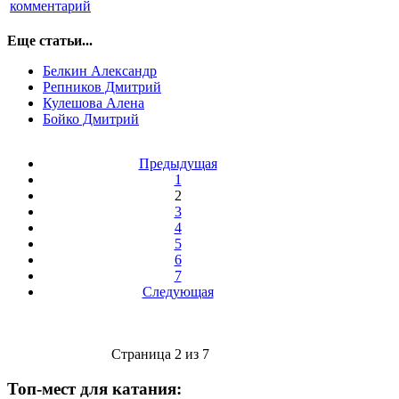
комментарий
Еще статьи...
Белкин Александр
Репников Дмитрий
Кулешова Алена
Бойко Дмитрий
Предыдущая
1
2
3
4
5
6
7
Следующая
Страница 2 из 7
Топ-мест для катания: