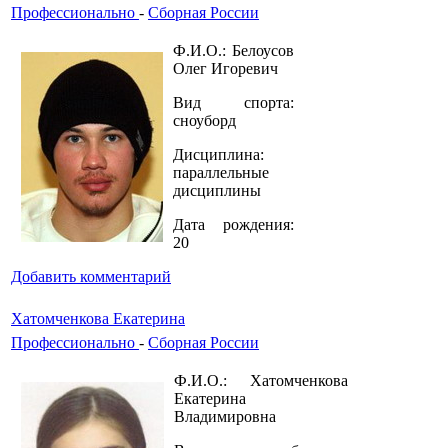
Профессионально
-
Сборная России
Ф.И.О.: Белоусов
Олег Игоревич
Вид спорта:
сноуборд
Дисциплина:
параллельные
дисциплины
Дата рождения:
20
Добавить комментарий
Хатомченкова Екатерина
Профессионально
-
Сборная России
Ф.И.О.: Хатомченкова
Екатерина
Владимировна