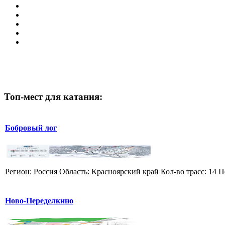
Топ-мест для катания:
Бобровый лог
Регион: Россия Область: Красноярский край Кол-во трасс: 14 П
Ново-Переделкино