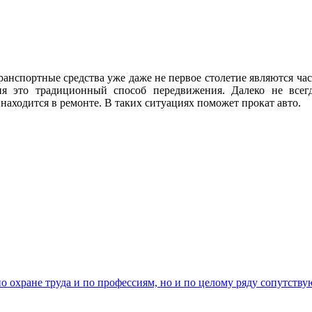
анспортные средства уже даже не первое столетие являются ча
ня это традиционный способ передвижения. Далеко не всег
находится в ремонте. В таких ситуациях поможет прокат авто.
о охране труда и по профессиям, но и по целому ряду сопутству