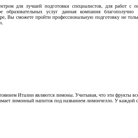
тром для лучшей подготовки специалистов, для работ с п
ре образовательных услуг данная компания благополучно 
ре, Вы сможете пройти профессиональную подготовку не тольк
и.
тоянием Италии являются лимоны. Учитывая, что эти фрукты все
имает лимонный напиток под названием лимончелло. У каждой с