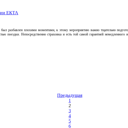
ании ЕКТА
 был разбавлен плохими моментами, к этому мероприятию важно тщательно подготов
стью поездки. Непосредственно страховка и есть той самой гарантией немедленного
Предыдущая
1
2
3
4
5
6