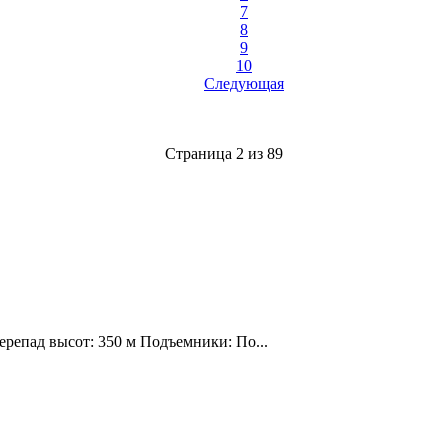
7
8
9
10
Следующая
Страница 2 из 89
ерепад высот: 350 м Подъемники: По...