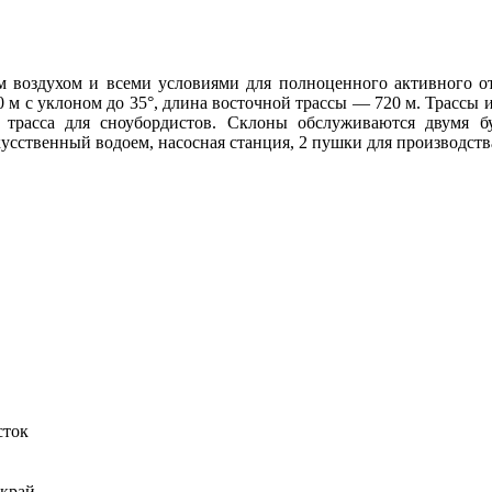
м воздухом и всеми условиями для полноценного активного о
 с уклоном до 35°, длина восточной трассы — 720 м. Трассы им
трасса для сноубордистов. Склоны обслуживаются двумя бу
усственный водоем, насосная станция, 2 пушки для производства
сток
 край