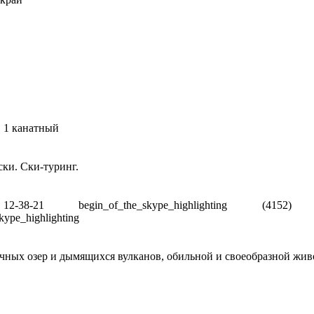
, 1 канатный
ски. Ски-туринг.
2-38-21 begin_of_the_skype_highlighting (4152) 
kype_highlighting
рачных озер и дымящихся вулканов, обильной и своеобразной жи