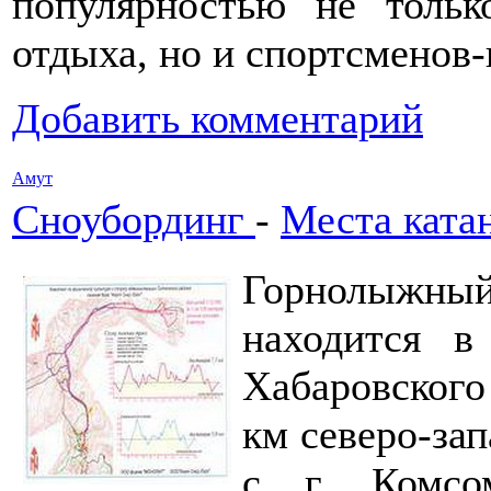
популярностью не толь
отдыха, но и спортсменов
Добавить комментарий
Амут
Сноубординг
-
Места ката
Горнолыжны
находится 
Хабаровского
км северо-зап
с г. Комсом