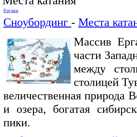
Места катания
Ергаки
Сноубординг
-
Места ката
Массив Ерг
части Запад
между стол
столицей Ту
величественная природа В
и озера, богатая сибирс
пики.