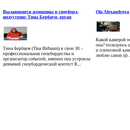
Выдающиеся женщины в сноуборд-
Ola Alexandrova
индустрии: Тина Бербаум, орган
Какой камерой п
она? пользуюсь 
Тина Бербаум (Tina Birbaum) в свои 30 –
и пленочной кам
профессиональная сноубордистка и
люблю canon ))) .
организатор событий, именно она устроила
девчачий сноубордический контест R...