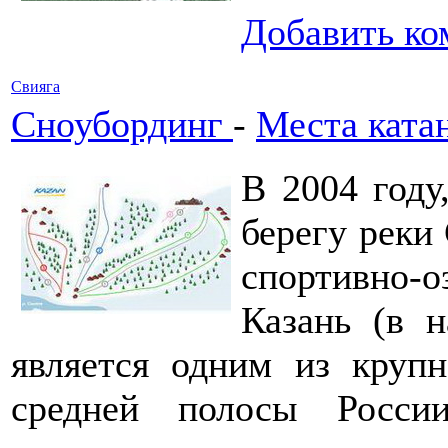
Добавить ко
Свияга
Сноубординг
-
Места ката
В 2004 году
берегу реки
спортивно
Казань (в 
является одним из круп
средней полосы Росси