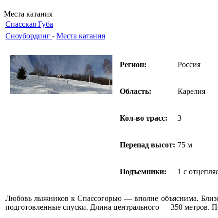
Места катания
Спасская Губа
Сноубординг
-
Места катания
Регион:
Россия
Область:
Карелия
Кол-во трасс:
3
Перепад высот:
75 м
Подъемники:
1 с отцепл
Любовь лыжников к Спассогорью — вполне объяснима. Близост
подготовленные спуски. Длина центрального — 350 метров. 