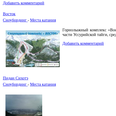
Добавить комментарий
Восток
Сноубординг
-
Места катания
Горнолыжный комплекс «Вост
части Уссурийской тайги, ср
Добавить комментарий
Пидан Сихотэ
Сноубординг
-
Места катания