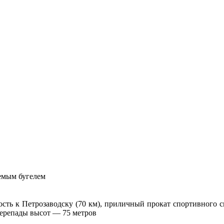
яемым бугелем
ь к Петрозаводску (70 км), приличный прокат спортивного сн
Перепады высот — 75 метров