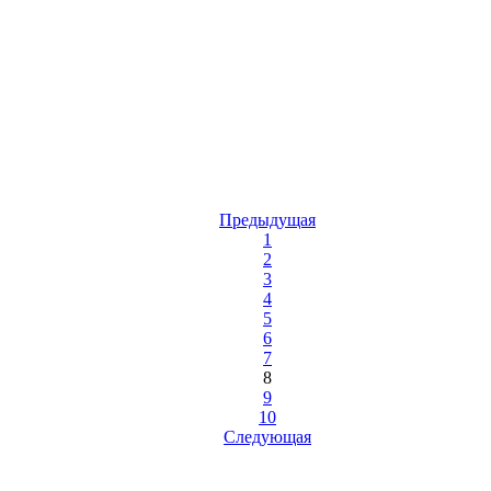
Предыдущая
1
2
3
4
5
6
7
8
9
10
Следующая