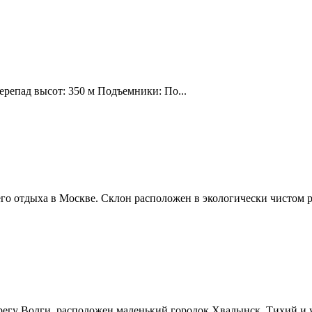
ерепад высот: 350 м Подъемники: По...
о отдыха в Москве. Склон расположен в экологически чистом р
ерегу Волги, расположен маленький городок Хвалынск. Тихий и