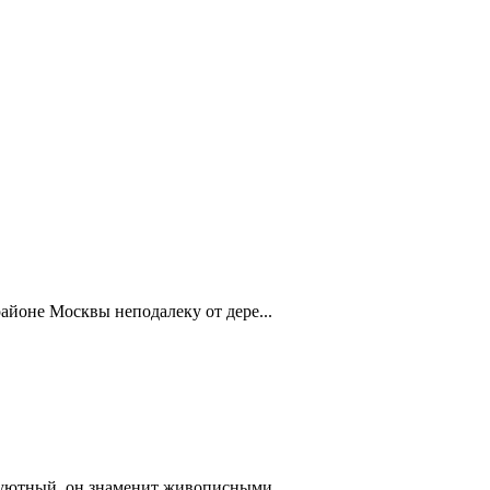
айоне Москвы неподалеку от дере...
 уютный, он знаменит живописными...