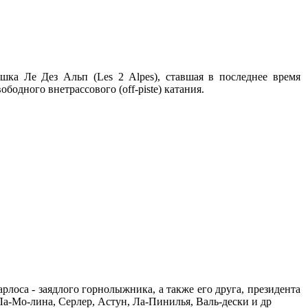
ка Ле Дез Альп (Les 2 Alpes), ставшая в последнее время
одного внетрассового (off-piste) катания.
лоса - заядлого горнолыжника, а также его друга, президента
-Мо-лина, Серлер, Астун, Ла-Пинилья, Валь-дески и др