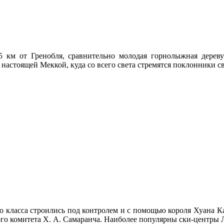
 км от Гренобля, сравнительно молодая горнолыжная деревуш
астоящей Меккой, куда со всего света стремятся поклонники своб
о класса строились под контролем и с помощью короля Хуана Кар
 комитета X. А. Самаранча. Наиболее популярны ски-центры Ла