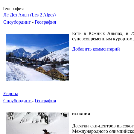
География
Ле Дез Альп (Les 2 Alpes)
Сноубординг
-
География
Есть в Южных Альпах, в 75
суперсовременным курортом, н
Добавить комментарий
Европа
Сноубординг
-
География
ИСПАНИЯ
Десятки ски-центров высоког
Международного олимпийского