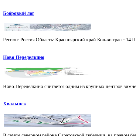
Бобровый лог
Регион: Россия Область: Красноярский край Кол-во трасс: 14 П
Ново-Переделкино
Ново-Переделкино считается одним из крупных центров зимнег
Хвалынск
В самом северном районе Саратовской губернии, на правом б