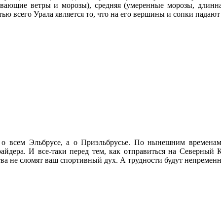
ывающие ветры и морозы), средняя (умеренные морозы, длинна
ью всего Урала является то, что на его вершины и сопки падают
е о всем Эльбрусе, а о Приэльбрусье. По нынешним времен
айдера. И все-таки перед тем, как отправиться на Северный К
ва не сломят ваш спортивный дух. А трудности будут непремен