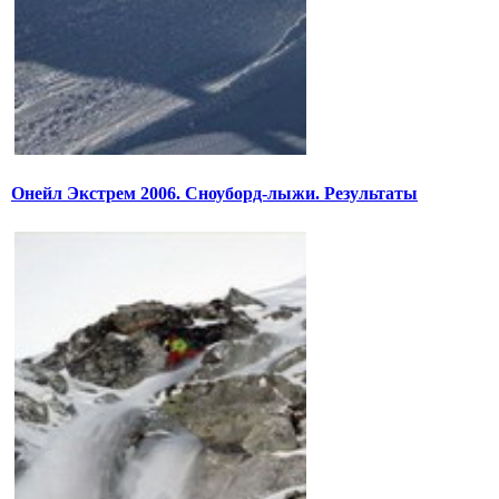
Онейл Экстрем 2006. Сноуборд-лыжи. Результаты