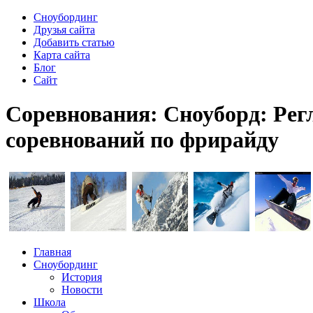
Сноубординг
Друзья сайта
Добавить статью
Карта сайта
Блог
Сайт
Соревнования: Сноуборд: Рег
соревнований по фрирайду
Главная
Сноубординг
История
Новости
Школа