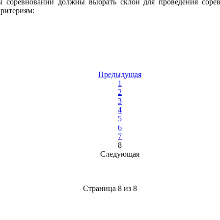
ы соревнований должны выбрать склон для проведения соре
критериям:
Предыдущая
1
2
3
4
5
6
7
8
Следующая
Страница 8 из 8