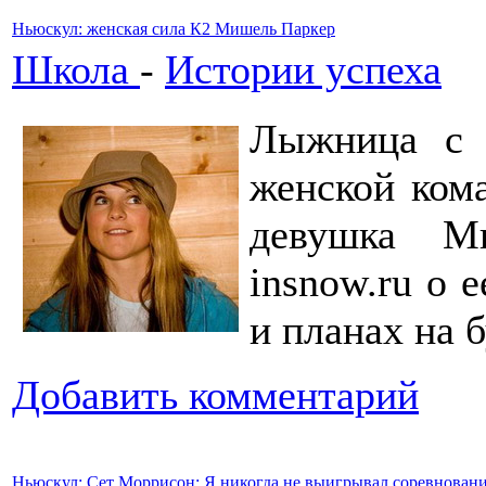
Ньюскул: женская сила К2 Мишель Паркер
Школа
-
Истории успеха
Лыжница с 
женской ком
девушка Ми
insnow.ru о 
и планах на 
Добавить комментарий
Ньюскул: Сет Моррисон: Я никогда не выигрывал соревнован