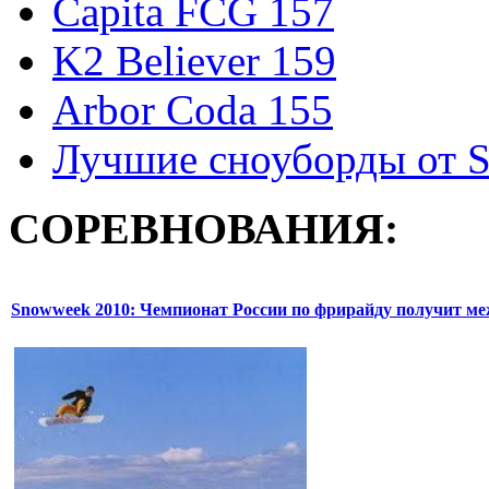
Capita FCG 157
K2 Believer 159
Arbor Coda 155
Лучшие сноуборды от S
СОРЕВНОВАНИЯ:
Snowweek 2010: Чемпионат России по фрирайду получит м